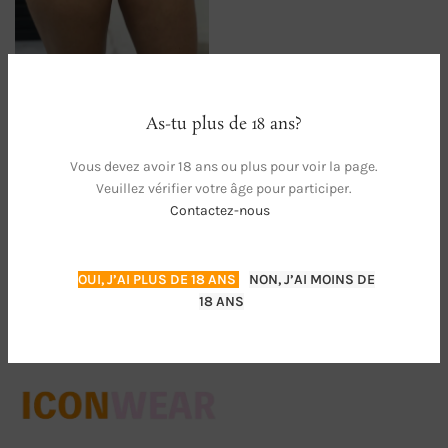
Culotte portée au travail
As-tu plus de 18 ans?
ADULTE
30,00
€
Vous devez avoir 18 ans ou plus pour voir la page.
Veuillez vérifier votre âge pour participer.
Contactez-nous
Magasin:
Alice passion
Culotte en coton bleue électrique
0
Culotte en coton bleue électrique
OUI, J’AI PLUS DE 18 ANS
NON, J’AI MOINS DE
sur
18 ANS
5