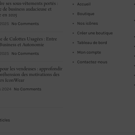
re ses sous-vêtements portés :
Accueil
e de business audacieuse et
Boutique
e en 2025
Nos icônes
 2025
No Comments
Créer une boutique
e de Culottes Usagées : Entre
Tableau de bord
Business et Autonomie
Mon compte
 2025
No Comments
Contactez-nous
pour les vendeuses : approfondir
réhension des motivations des
urs IconWear
s 2024
No Comments
ticles