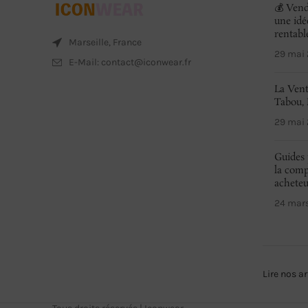
💰 Vend
une idé
rentabl
Marseille, France
29 mai
E-Mail: contact@iconwear.fr
La Vent
Tabou, 
29 mai
Guides 
la comp
achete
24 mar
Lire nos ar