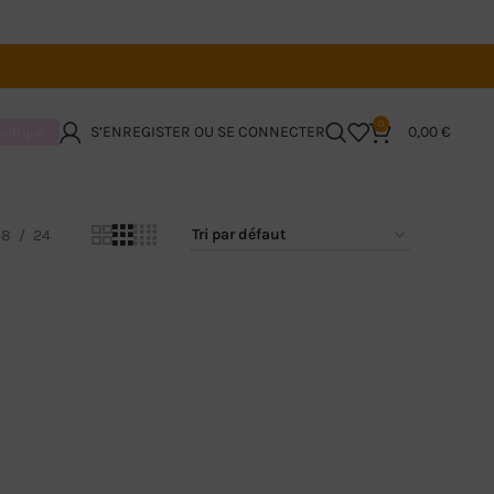
0
S’ENREGISTER OU SE CONNECTER
0,00
€
boutique
18
24