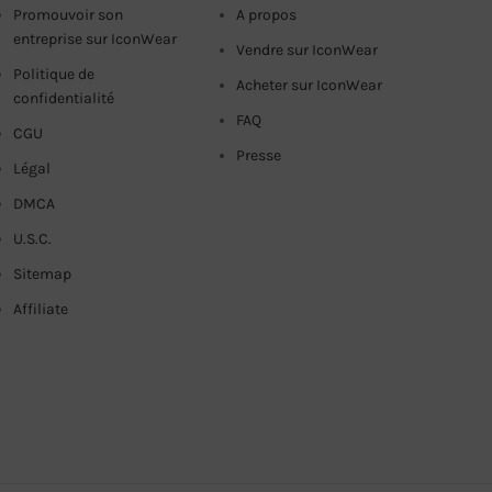
Promouvoir son
A propos
entreprise sur IconWear
Vendre sur IconWear
Politique de
Acheter sur IconWear
confidentialité
FAQ
CGU
Presse
Légal
DMCA
U.S.C.
Sitemap
Affiliate