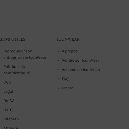
LIENS UTILES
ICONWEAR
Promouvoir son
A propos
entreprise sur IconWear
Vendre sur IconWear
Politique de
Acheter sur IconWear
confidentialité
FAQ
CGU
Presse
Légal
DMCA
U.S.C.
Sitemap
Affiliate