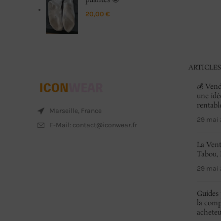
puantes 🤪
20,00
€
ARTICLES
💰 Vend
une idé
rentabl
Marseille, France
29 mai
E-Mail: contact@iconwear.fr
La Vent
Tabou, 
29 mai
Guides 
la comp
achete