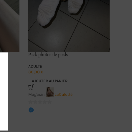
er 💕
Pack photos de pieds
ADULTE
30,00
€
AJOUTER AU PANIER
Magasin:
LaCulotté
0
sur
5