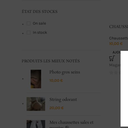
ÉTAT DES STOCKS
On sale
CHAUSS
In stock
Chaussett
10,00
€
AJOUTER
PRODUITS LES MIEUX NOTÉS
Magasin:
Photo gros seins
0
10,00
€
sur
5
String odorant
20,00
€
Mes chaussettes sales et