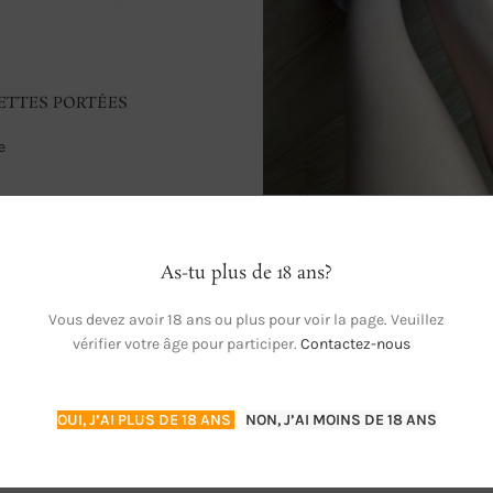
ETTES PORTÉES
e
 AU PANIER
Mes chaussettes – à personnalis
ADULTE
Socksmeshop
30,00
€
As-tu plus de 18 ans?
AJOUTER AU PANIER
Vous devez avoir 18 ans ou plus pour voir la page. Veuillez
vérifier votre âge pour participer.
Contactez-nous
Magasin:
LaCulotté
0
OUI, J’AI PLUS DE 18 ANS
NON, J’AI MOINS DE 18 ANS
sur
5