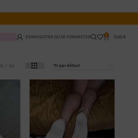
0
S’ENREGISTER OU SE CONNECTER
0,00
€
boutique
18
24