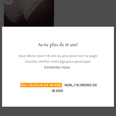
Culotte beige 💦
As-tu plus de 18 ans?
ADULTE
20,00
€
Vous devez avoir 18 ans ou plus pour voir la page.
Veuillez vérifier votre âge pour participer.
Contactez-nous
Magasin:
Venus
Culotte portée depuis 2 jours, je
0
OUI, J’AI PLUS DE 18 ANS
NON, J’AI MOINS DE
suis ouverte au personnalisation,
sur
18 ANS
doigtage, mouillage etc… 5€ = 1
5
jour portée en plus