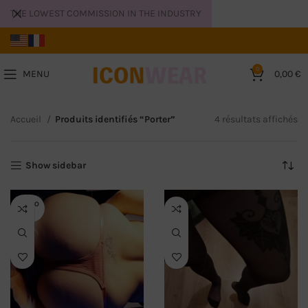
THE LOWEST COMMISSION IN THE INDUSTRY
0
MENU
0,00
€
Accueil
Produits identifiés “Porter”
4 résultats affichés
Show sidebar
SOLD O
UT