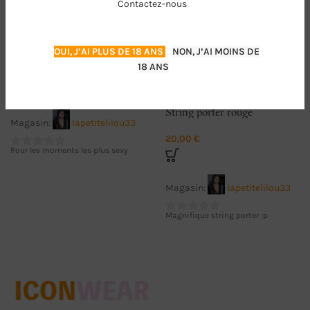
Contactez-nous
string noir
OUI, J’AI PLUS DE 18 ANS
NON, J’AI MOINS DE
String
18 ANS
Starting bid:
20,00
€
String porter rouge
Magasin:
lapetitelilou33
20,00
€
Pour les moments les plus sexy
0
sur
5
Magasin:
lapetitelilou33
Magnifique string porter :p
0
sur
5