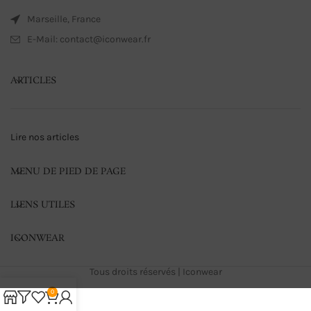
Marseille, France
E-Mail: contact@iconwear.fr
ARTICLES
Lire nos articles
MENU DE PIED DE PAGE
LIENS UTILES
ICONWEAR
Tous droits réservés | Iconwear
0