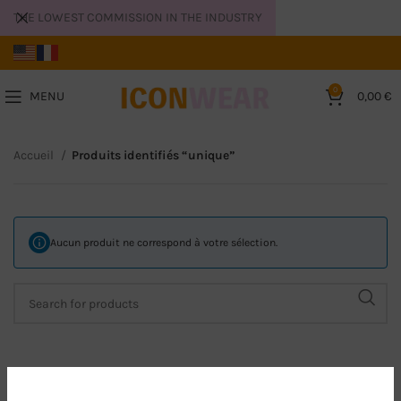
THE LOWEST COMMISSION IN THE INDUSTRY
0
MENU
0,00
€
Accueil
Produits identifiés “unique”
Aucun produit ne correspond à votre sélection.