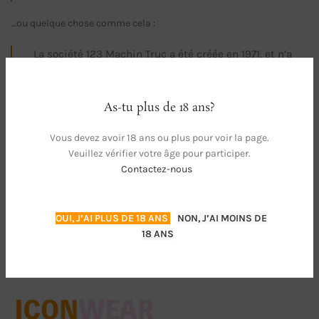
…ou quelque chose comme cela :
La société 123 Machin Truc a été créée en 1971, et n’a
cessé de proposer au public des machins-trucs de
qualité depuis lors. Située à Saint-Remy-en-
Bouzemont-Saint-Genest-et-Isson, 123 Machin Truc
As-tu plus de 18 ans?
emploie 2 000 personnes, et fabrique toutes sortes de
Vous devez avoir 18 ans ou plus pour voir la page.
bidules supers pour la communauté bouzemontoise.
Veuillez vérifier votre âge pour participer.
Contactez-nous
En tant que nouvel utilisateur ou utilisatrice de WordPress, vous
devriez vous rendre sur
votre tableau de bord
pour supprimer cette
page et créer de nouvelles pages pour votre contenu. Amusez-vous
bien !
OUI, J’AI PLUS DE 18 ANS
NON, J’AI MOINS DE
18 ANS