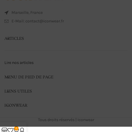
Marseille, France
E-Mail: contact@iconwear.fr
ARTICLES
Lire nos articles
MENU DE PIED DE PAGE
LIENS UTILES
ICONWEAR
Tous droits réservés | Iconwear
0