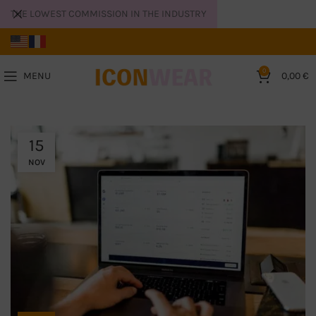
THE LOWEST COMMISSION IN THE INDUSTRY
0
MENU
0,00
€
15
NOV