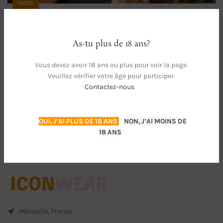
MODE
Pourquoi les gens achètent des
chaussettes sales ?
As-tu plus de 18 ans?
Axelmulard
Vous devez avoir 18 ans ou plus pour voir la page.
Il peut sembler étrange que certaines personnes choisissent
Veuillez vérifier votre âge pour participer.
d'acheter des chaussettes sales plutôt q...
Contactez-nous
CONTINUER LA LECTURE
OUI, J’AI PLUS DE 18 ANS
NON, J’AI MOINS DE
18 ANS
Marseille, France