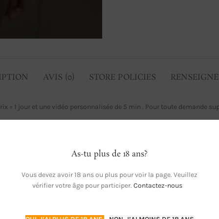
IPTION
AVIS (0)
STORE POLICIES
RENSEIGN
 prix = 1 jour et une vidéo personnalisée de 5 min . Pour toute demande s
As-tu plus de 18 ans?
Vous devez avoir 18 ans ou plus pour voir la page. Veuillez
vérifier votre âge pour participer.
Contactez-nous
-25%