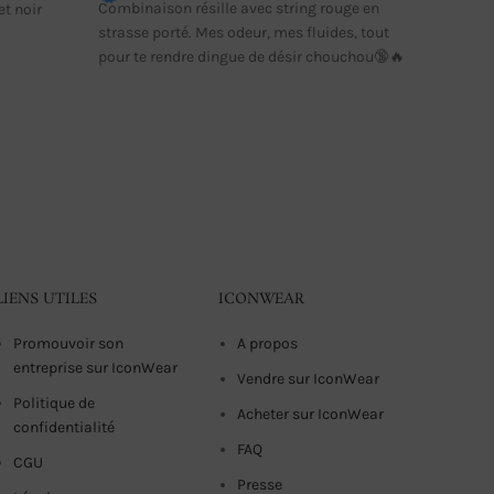
Combinaison résille avec string rouge en
et noir
sur
strasse porté. Mes odeur, mes fluides, tout
5
pour te rendre dingue de désir chouchou🔞🔥
Magasin
0
Culotte n
sur
sur deman
5
sera env
LIENS UTILES
ICONWEAR
Promouvoir son
A propos
entreprise sur IconWear
Vendre sur IconWear
Politique de
Acheter sur IconWear
confidentialité
FAQ
CGU
Presse