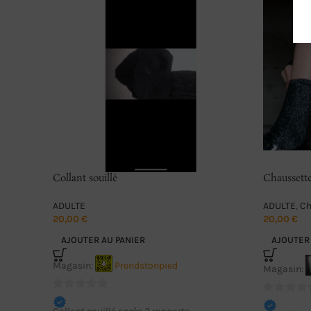
Collant souillé
Chaussette
journée
ADULTE
ADULTE
,
Ch
20,00
€
20,00
€
AJOUTER AU PANIER
AJOUTER 
Magasin:
Prendstonpied
Magasin:
0
0