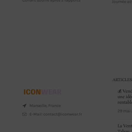
Collant souillé après 2 rapports
sur
Journée act
sur
5
5
ARTICLES
💰 Vend
une idé
rentabl
Marseille, France
29 mai
E-Mail: contact@iconwear.fr
La Vent
Tabou, 