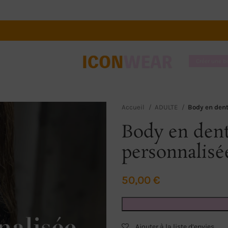
Créer une 
Accueil
ADULTE
Body en dent
Body en dent
personnalisé
50,00
€
Ajouter à la liste d’envies