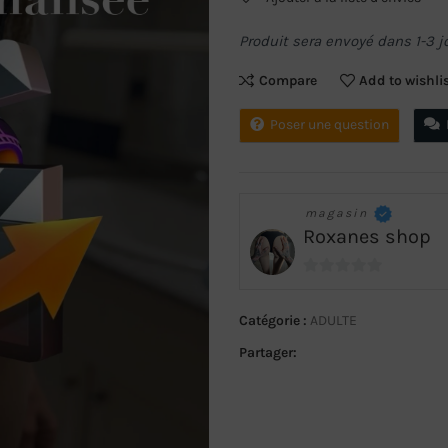
Produit sera envoyé dans 1-3 j
Compare
Add to wishli
Poser une question
magasin
Roxanes shop
0
sur
Catégorie :
ADULTE
5
Partager: