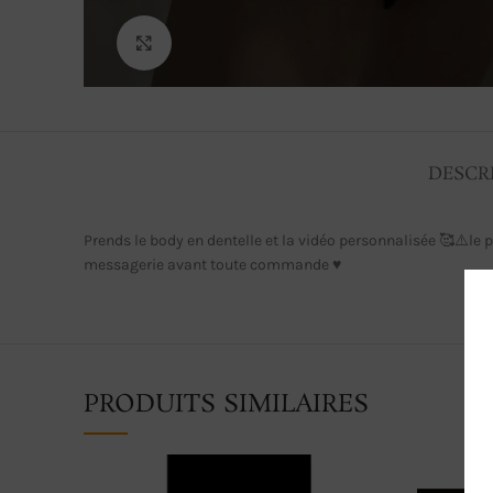
Click to enlarge
DESCR
Prends le body en dentelle et la vidéo personnalisée 🥰⚠️le
messagerie avant toute commande ♥️
PRODUITS SIMILAIRES