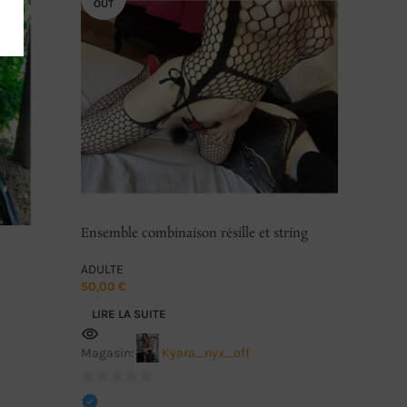
OUT
Ensemble combinaison résille et string
Catalogu
porté
ADULTE
ADULTE
30,00
€
50,00
€
AJOUTE
LIRE LA SUITE
Magasin:
Kyara_nyx_off
0