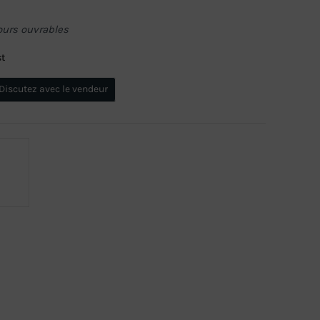
ours ouvrables
st
Discutez avec le vendeur