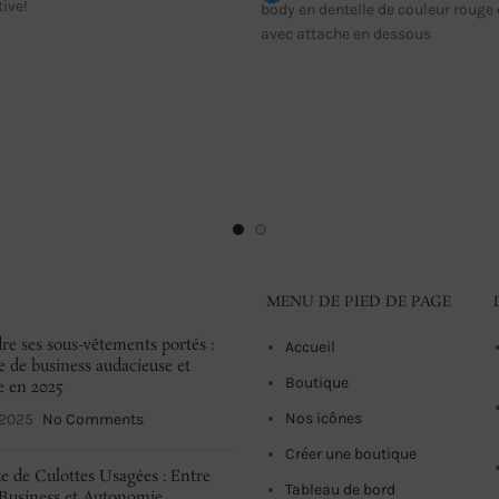
ive!
body en dentelle de couleur rouge 
sur
avec attache en dessous
5
MENU DE PIED DE PAGE
re ses sous-vêtements portés :
Accueil
e de business audacieuse et
Boutique
e en 2025
Nos icônes
 2025
No Comments
Créer une boutique
e de Culottes Usagées : Entre
Tableau de bord
Business et Autonomie