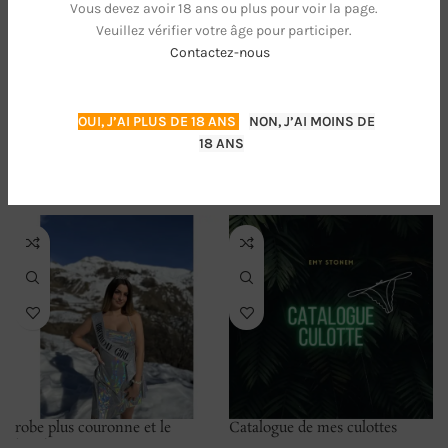
Vous devez avoir 18 ans ou plus pour voir la page.
Veuillez vérifier votre âge pour participer.
AVIS (0)
Contactez-nous
STORE POLICIES
RENSEIGNEMENTS
OUI, J’AI PLUS DE 18 ANS
NON, J’AI MOINS DE
18 ANS
PRODUITS SIMILAIRES
robe plus couronne et le
Catalogue de mes culottes
bandeau