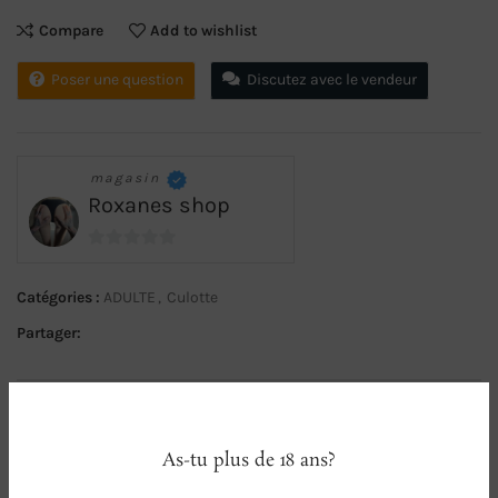
Compare
Add to wishlist
Poser une question
Discutez avec le vendeur
magasin
Roxanes shop
0
sur
Catégories :
ADULTE
,
Culotte
5
Partager:
DESCRIPTION
Shorty noir qui laisse des traces , surtout après le sport 😋💦⚠️le
prix = 1 jour . Pour toute demande supplémentaire merci de m’en
As-tu plus de 18 ans?
faire la demande via la messagerie avant toute commande ♥️