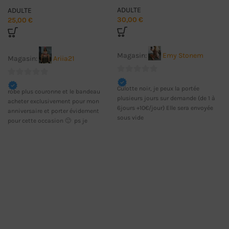
ADULTE
ADULTE
30,00
€
25,00
€
Magasin:
Emy Stonem
Magasin:
Ariia21
0
0
Culotte noir, je peux la portée
sur
robe plus couronne et le bandeau
sur
plusieurs jours sur demande (de 1 à
acheter exclusivement pour mon
5
5
6jours +10€/jour) Elle sera envoyée
anniversaire et porter évidement
sous vide
pour cette occasion 🙂 ps je