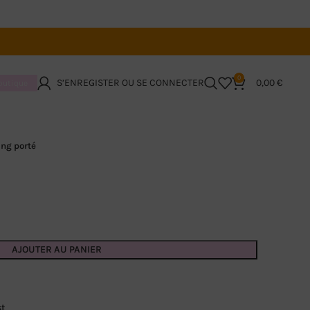
0
S’ENREGISTER OU SE CONNECTER
0,00
€
boutique
ing porté
AJOUTER AU PANIER
st