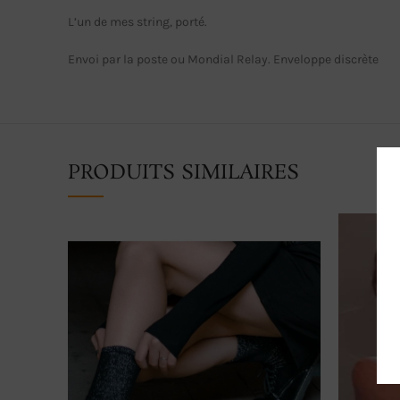
L’un de mes string, porté.
Envoi par la poste ou Mondial Relay. Enveloppe discrète
PRODUITS SIMILAIRES