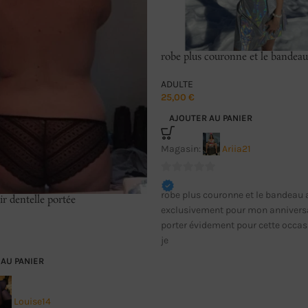
robe plus couronne et le bandeau
ADULTE
25,00
€
AJOUTER AU PANIER
Magasin:
Ariia21
0
robe plus couronne et le bandeau 
sur
ir dentelle portée
exclusivement pour mon anniversa
5
porter évidement pour cette occas
je
AU PANIER
Louise14