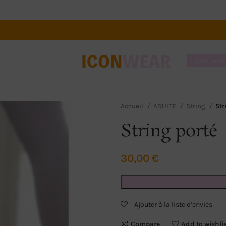
Créer une 
Accueil
ADULTE
String
Str
String porté
30,00
€
Ajouter à la liste d’envies
Compare
Add to wishli