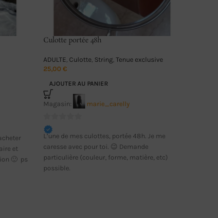
Culotte portée 48h
String n
ADULTE
,
Culotte
,
String
,
Tenue exclusive
ADULTE
25,00
€
22,00
€
AJOUTER AU PANIER
AJOUTE
Magasin:
marie_carelly
0
L’une de mes culottes, portée 48h. Je me
acheter
sur
caresse avec pour toi. 😉 Demande
ire et
5
particulière (couleur, forme, matière, etc)
ion 🙂 ps
Magasin
possible.
Coucou, 
0
exclusive
sur
journée… 
5