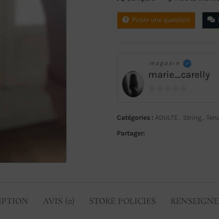
Poser une question
magasin
marie_carelly
0
sur
Catégories :
ADULTE
,
String
,
Tenu
5
Partager:
IPTION
AVIS (0)
STORE POLICIES
RENSEIGN