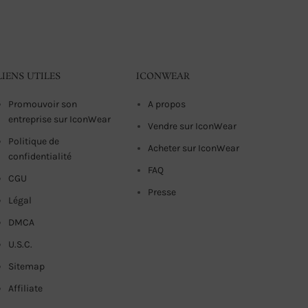
LIENS UTILES
ICONWEAR
Promouvoir son
A propos
entreprise sur IconWear
Vendre sur IconWear
Politique de
Acheter sur IconWear
confidentialité
FAQ
CGU
Presse
Légal
DMCA
U.S.C.
Sitemap
Affiliate