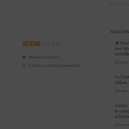
0
sur
5
ARTICLES
💰 Vend
une idé
rentabl
Marseille, France
29 mai
E-Mail: contact@iconwear.fr
La Vent
Tabou, 
29 mai
Guides 
la comp
achete
24 mar