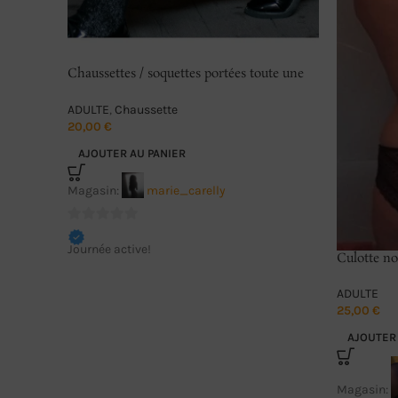
Chaussettes / soquettes portées toute une
journée
ADULTE
,
Chaussette
20,00
€
AJOUTER AU PANIER
Magasin:
marie_carelly
0
Journée active!
sur
Culotte no
5
ADULTE
25,00
€
AJOUTER 
Magasin: