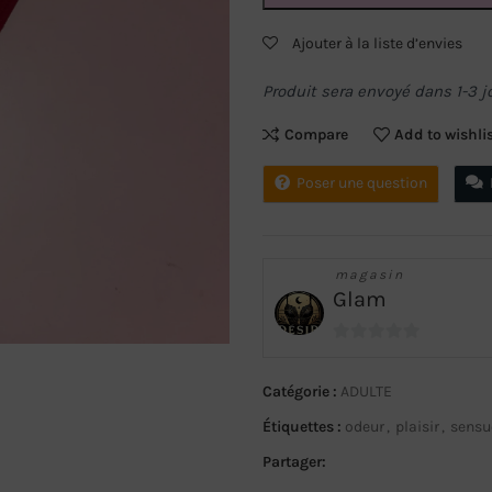
Ajouter à la liste d’envies
Produit sera envoyé dans 1-3 j
Compare
Add to wishli
Poser une question
magasin
Glam
0
sur
Catégorie :
ADULTE
5
Étiquettes :
odeur
,
plaisir
,
sensu
Partager: