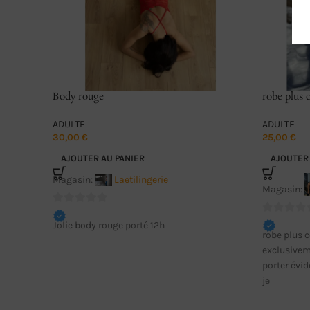
Body rouge
robe plus 
ADULTE
ADULTE
30,00
€
25,00
€
AJOUTER AU PANIER
AJOUTER 
Magasin:
Laetilingerie
Magasin:
0
0
Jolie body rouge porté 12h
sur
robe plus 
sur
5
exclusivem
5
porter évi
je