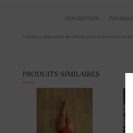
DESCRIPTION
INFORMA
5 couleurs disponibles 🫦 n’hésite pas à m’écrire et à me f
PRODUITS SIMILAIRES