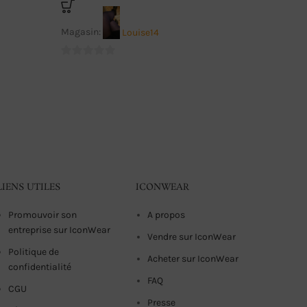
Magasin:
Louise14
Magasin
0
sur
0
5
Ces bas o
sur
sans être
5
LIENS UTILES
ICONWEAR
Promouvoir son
A propos
entreprise sur IconWear
Vendre sur IconWear
Politique de
Acheter sur IconWear
confidentialité
FAQ
CGU
Presse