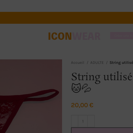
Créer une 
Accueil
ADULTE
String utili
String utilis
🐱💦
20,00
€