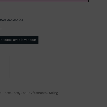
ours ouvrables
st
Discutez avec le vendeur
el
,
sexe
,
sexy
,
sous vêtements
,
String