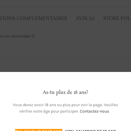
TIONS COMPLÉMENTAIRES
AVIS (0)
STORE POL
aire vos demandes 💦
As-tu plus de 18 ans?
Vous devez avoir 18 ans ou plus pour voir la page. Veuillez
vérifier votre âge pour participer.
Contactez-nous