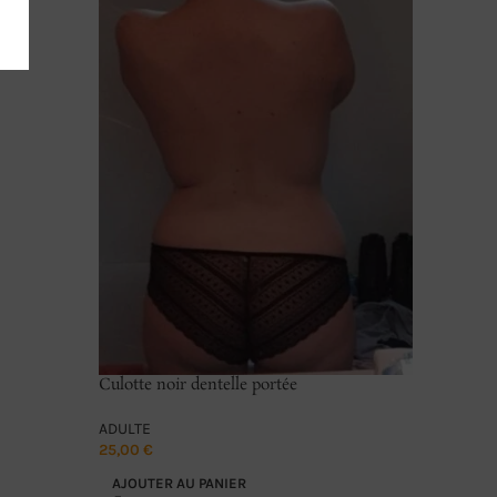
Bas porté
ADULTE
15,00
€
Culotte noir dentelle portée
AJOUTE
ADULTE
25,00
€
AJOUTER AU PANIER