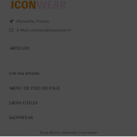
Marseille, France
E-Mail: contact@iconwear.fr
ARTICLES
Lire nos articles
MENU DE PIED DE PAGE
LIENS UTILES
ICONWEAR
Tous droits réservés | Iconwear