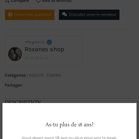
Compare
Add to wishlist
Poser une question
Discutez avec le vendeur
magasin
Roxanes shop
0
sur
Catégories :
ADULTE
,
Culotte
5
Partager:
DESCRIPTION
Culotte en coton écossaise 🏴󠁧󠁢󠁳󠁣󠁴󠁿⚠️le prix = 1 jour . Pour toute demande
supplémentaire merci de m’en faire la demande via la messagerie
avant toute commande ♥️
As-tu plus de 18 ans?
Vous devez avoir 18 ans ou plus pour voir la page.