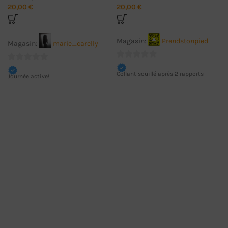
20,00
€
20,00
€
Magasin:
Prendstonpied
Magasin:
marie_carelly
0
0
Collant souillé après 2 rapports
sur
Journée active!
sur
5
5